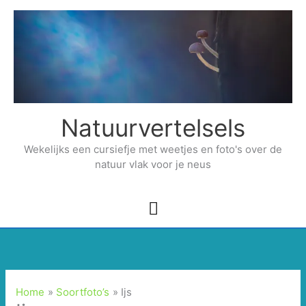
Ga
naar
de
inhoud
Natuurvertelsels
Wekelijks een cursiefje met weetjes en foto's over de
natuur vlak voor je neus
Hoofdmenu
Home
Soortfoto’s
Ijs