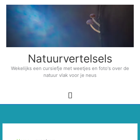
Ga
naar
de
inhoud
Natuurvertelsels
Wekelijks een cursiefje met weetjes en foto's over de
natuur vlak voor je neus
Hoofdmenu