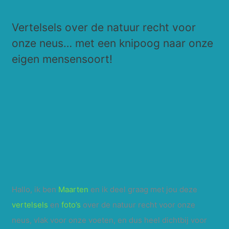
e
Vertelsels over de natuur recht voor
k
onze neus… met een knipoog naar onze
n
eigen mensensoort!
a
a
r
:
Hallo, ik ben
Maarten
en ik deel graag met jou deze
vertelsels
en
foto’s
over de natuur recht voor onze
neus, vlak voor onze voeten, en dus heel dichtbij voor