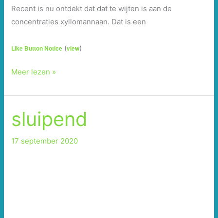
Recent is nu ontdekt dat dat te wijten is aan de
concentraties xyllomannaan. Dat is een
(
)
Like Button Notice
view
Teveel
Meer lezen »
van
het
goede
sluipend
17 september 2020