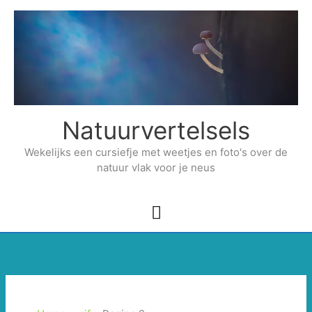
Ga
naar
de
inhoud
Natuurvertelsels
Wekelijks een cursiefje met weetjes en foto's over de
natuur vlak voor je neus
Hoofdmenu