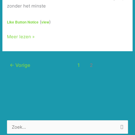
zonder het minste
(
)
Like Button Notice
view
sluipend
Meer lezen »
←
Vorige
1
2
Z
o