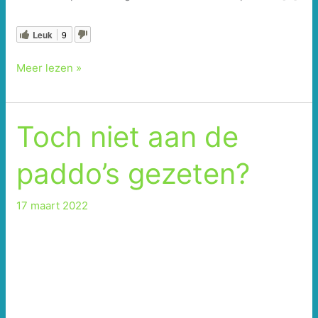
Leuk
9
Zo
Meer lezen »
zit
de
vork
Toch niet aan de
aan
de
paddo’s gezeten?
speer!
17 maart 2022