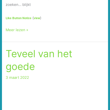
zoeken… blijkt
(
)
Like Button Notice
view
Toch
Meer lezen »
niet
aan
de
Teveel van het
paddo’s
gezeten?
goede
3 maart 2022